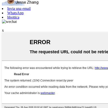
Invia una email
WhatsApp
hbottica
x