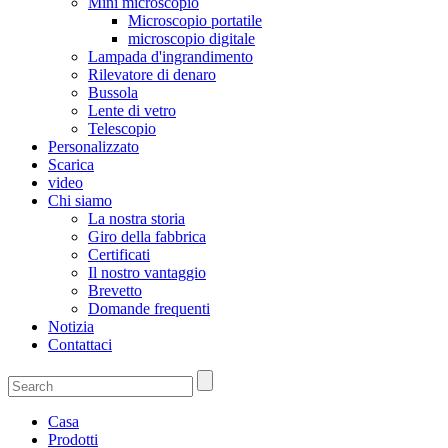
Mini microscopio
Microscopio portatile
microscopio digitale
Lampada d'ingrandimento
Rilevatore di denaro
Bussola
Lente di vetro
Telescopio
Personalizzato
Scarica
video
Chi siamo
La nostra storia
Giro della fabbrica
Certificati
Il nostro vantaggio
Brevetto
Domande frequenti
Notizia
Contattaci
Casa
Prodotti