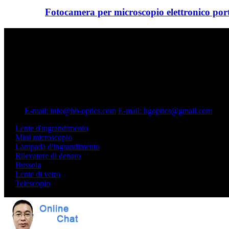
Fotocamera per microscopio elettronico por
sottoscrivi
Per richieste sui nostri prodotti o sul listino prezzi, lasciaci la tua e-ma
sottoscrivi
Indirizzo: No. 515, Lamei Rd, Zona di sviluppo high-tech, Ni
Telefono: 0086-574-56176369 ;0086-13586903676
Whatsapp: 0086-18268622664
E-mail: info@hb-optics.com
E-mail: hgoptics@gmail.com
Lente d'ingrandimento
Mini microscopio
Lampada d'ingrandimento
Rilevatore di denaro
Bussola
Lente di vetro
Telescopio
© Copyright 20102021: Tutti i diritti riservati.