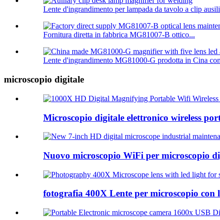
Lente d'ingrandimento per lampada da tavolo a clip ausili
Fornitura diretta in fabbrica MG81007-B ottico...
Lente d'ingrandimento MG81000-G prodotta in Cina con 
microscopio digitale
Microscopio digitale elettronico wireless p
Nuovo microscopio WiFi per microscopio dig
fotografia 400X Lente per microscopio con 