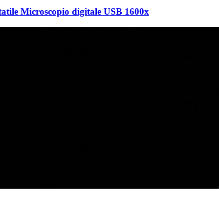
tatile Microscopio digitale USB 1600x
il e ti contatteremo entro 24 ore.
ngbo 315040, Cina