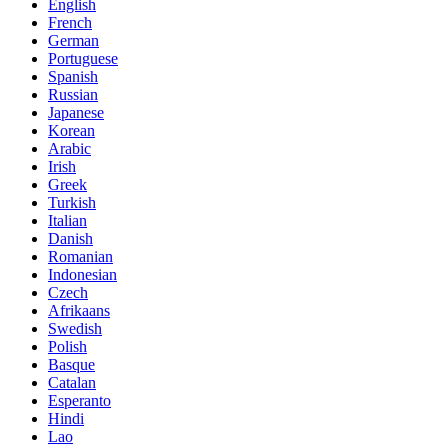
English
French
German
Portuguese
Spanish
Russian
Japanese
Korean
Arabic
Irish
Greek
Turkish
Italian
Danish
Romanian
Indonesian
Czech
Afrikaans
Swedish
Polish
Basque
Catalan
Esperanto
Hindi
Lao