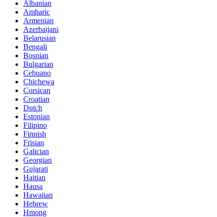
Albanian
Amharic
Armenian
Azerbaijani
Belarusian
Bengali
Bosnian
Bulgarian
Cebuano
Chichewa
Corsican
Croatian
Dutch
Estonian
Filipino
Finnish
Frisian
Galician
Georgian
Gujarati
Haitian
Hausa
Hawaiian
Hebrew
Hmong