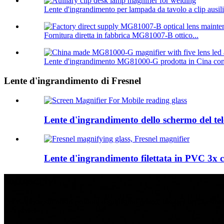
Lente d'ingrandimento per lampada da tavolo a clip ausili
Fornitura diretta in fabbrica MG81007-B ottico...
Lente d'ingrandimento MG81000-G prodotta in Cina con 
Lente d'ingrandimento di Fresnel
Lente d'ingrandimento dello schermo del tel
Lente d'ingrandimento filettata in PVC 3x c
sottoscrivi
Per richieste sui nostri prodotti o sul listino prezzi, lasciaci la tua e-ma
sottoscrivi