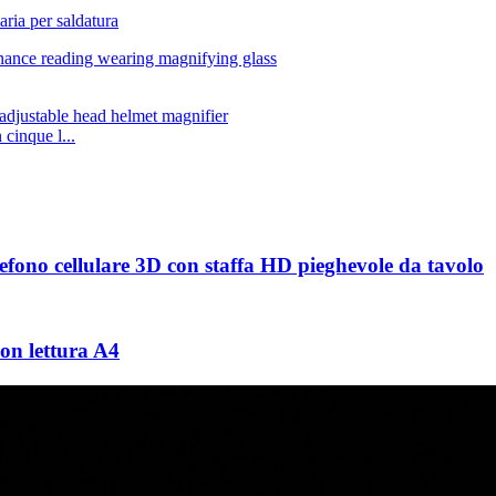
aria per saldatura
cinque l...
efono cellulare 3D con staffa HD pieghevole da tavolo
on lettura A4
il e ti contatteremo entro 24 ore.