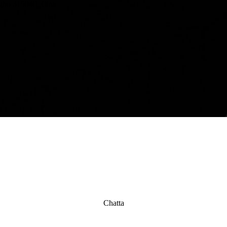
ngbo 315040, Cina
Chatta