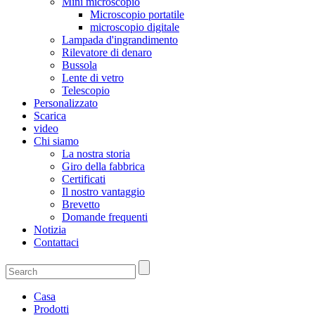
Mini microscopio
Microscopio portatile
microscopio digitale
Lampada d'ingrandimento
Rilevatore di denaro
Bussola
Lente di vetro
Telescopio
Personalizzato
Scarica
video
Chi siamo
La nostra storia
Giro della fabbrica
Certificati
Il nostro vantaggio
Brevetto
Domande frequenti
Notizia
Contattaci
Casa
Prodotti