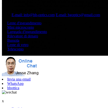
Indirizzo: No. 515, Lamei Rd, Zona di sviluppo high-tech, Ni
Telefono: 0086-574-56176369 ;0086-13586903676
Whatsapp: 0086-18268622664
E-mail: info@hb-optics.com
E-mail: hgoptics@gmail.com
Lente d'ingrandimento
Mini microscopio
Lampada d'ingrandimento
Rilevatore di denaro
Bussola
Lente di vetro
Telescopio
© Copyright - 2010-2021: Tutti i diritti riservati.
- , , , , , ,
Invia una email
WhatsApp
hbottica
x