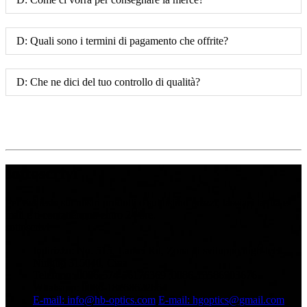
D: Quali sono i termini di pagamento che offrite?
D: Che ne dici del tuo controllo di qualità?
sottoscrivi
Per richieste sui nostri prodotti o sul listino prezzi, lasciaci la tua e-
mail e ti contatteremo entro 24 ore.
sottoscrivi
Indirizzo: No. 515, Lamei Rd, Zona di sviluppo high-tech,
Ningbo 315040, Cina
Telefono: 0086-574-56176369 ;0086-13586903676
Whatsapp: 0086-18268622664
E-mail: info@hb-optics.com
E-mail: hgoptics@gmail.com