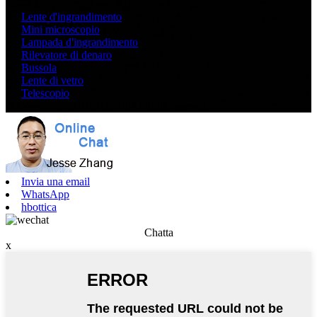
Lente d'ingrandimento
Mini microscopio
Lampada d'ingrandimento
Rilevatore di denaro
Bussola
Lente di vetro
Telescopio
© Copyright 20102021: Tutti i diritti riservati.
Invia una email
WhatsApp
hbottica
Chatta
x