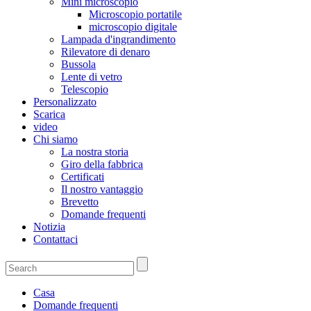
Mini microscopio
Microscopio portatile
microscopio digitale
Lampada d'ingrandimento
Rilevatore di denaro
Bussola
Lente di vetro
Telescopio
Personalizzato
Scarica
video
Chi siamo
La nostra storia
Giro della fabbrica
Certificati
Il nostro vantaggio
Brevetto
Domande frequenti
Notizia
Contattaci
Casa
Domande frequenti